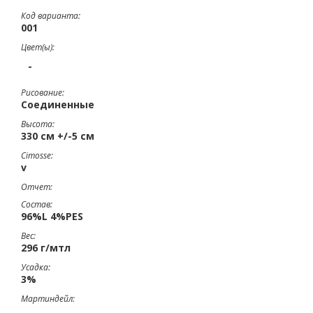
Код варианта:
001
Цвет(ы):
-
Рисование:
Соединенные
Высота:
330 см +/-5 см
Cimosse:
v
Отчет:
Состав:
96%L 4%PES
Вес:
296 г/мтл
Усадка:
3%
Мартиндейл: