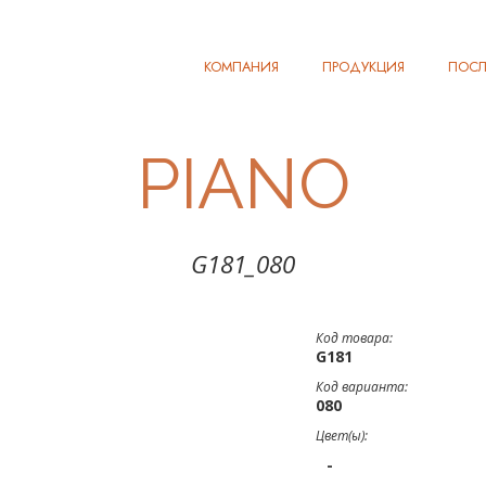
КОМПАНИЯ
ПРОДУКЦИЯ
ПОСЛ
PIANO
G181_080
Код товара:
G181
Код варианта:
080
Цвет(ы):
-