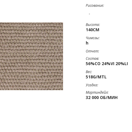
Рисование:
-
Высота:
140CM
Чимозы:
h
Отчет:
Состав:
56%CO 24%VI 20%LI
Вес:
518G/MTL
Усадка:
Мартиндейл:
32 000 ОБ/МИН