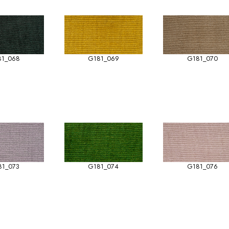
81_068
G181_069
G181_070
81_073
G181_074
G181_076