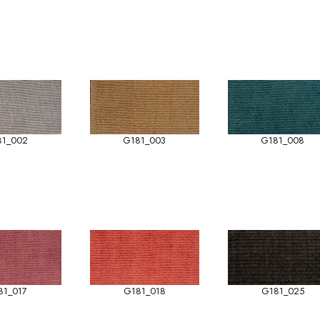
81_002
G181_003
G181_008
81_017
G181_018
G181_025