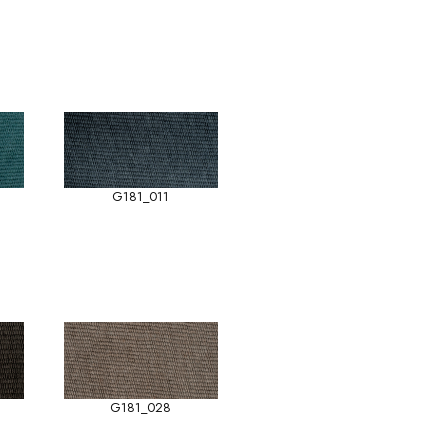
G181_011
G181_028